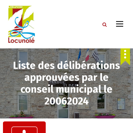
S
k
i
p
t
o
c
o
n
t
Liste des délibérations
e
approuvées par le
n
t
conseil municipal le
20062024