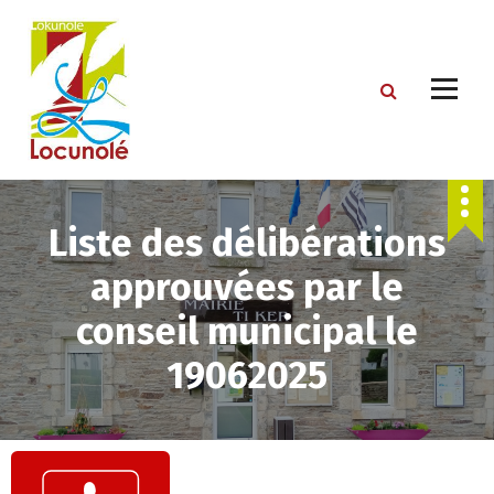
S
k
i
p
t
o
c
o
n
t
Liste des délibérations
e
approuvées par le
n
t
conseil municipal le
19062025