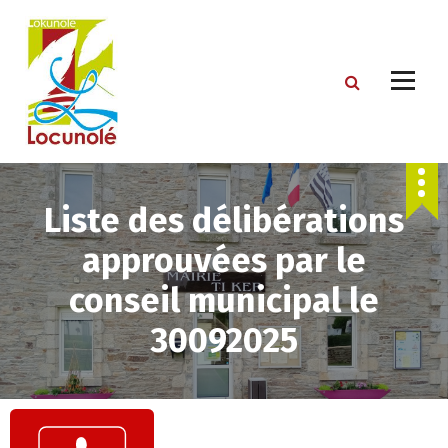
S
k
i
p
t
o
c
o
n
t
Liste des délibérations
e
approuvées par le
n
t
conseil municipal le
30092025